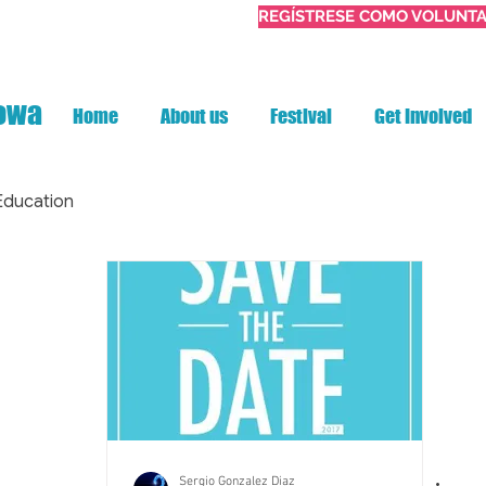
REGÍSTRESE COMO VOLUNTA
Iowa
Home
About us
Festival
Get Involved
Education
Sergio Gonzalez Diaz